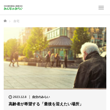
T
o
g
ホーム
自宅
g
l
e
n
a
v
i
g
a
t
i
o
n
2023.12.8
自分のみらい
高齢者が希望する「最後を迎えたい場所」